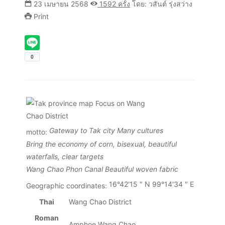
23 เมษายน 2568
1592 ครั้ง
โดย: วสันต์ รุ่งสว่าง
Print
Gateway to Tak city Many cultures
motto:
Bring the economy of corn, bisexual, beautiful
waterfalls, clear targets
Wang Chao Phon Canal Beautiful woven fabric
16°42′15 ″ N
99°14′34 ″ E
Geographic coordinates:
Thai
Wang Chao District
Roman
Amphoe Wang Chao